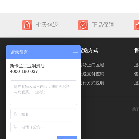
七天包退
正品保障
新手上路
配送方式
售
请您留言
如何注册
送货上门区域
退
斯卡兰工业润滑油
4000-180-037
购物流程
配送支付查询
售
在线支付
支付方式说明
退
关