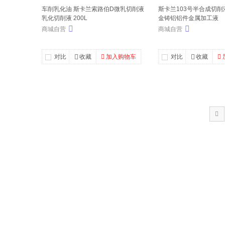
车削乳化油 斯卡兰索路伯D微乳切削液
斯卡兰103号半合成切削液 
乳化切削液 200L
金铸铝铝件金属加工液
商城自营
商城自营
对比
收藏
加入购物车
对比
收藏