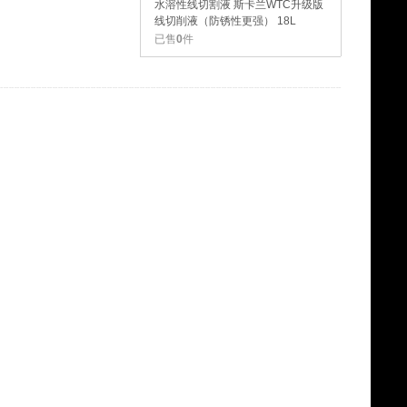
水溶性线切割液 斯卡兰WTC升级版
线切削液（防锈性更强） 18L
已售
0
件