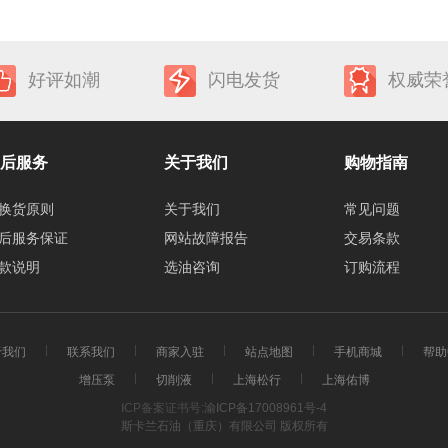
好评如潮
闪电发货
权威荣
后服务
关于我们
购物指南
换货原则
关于我们
常见问题
后服务保证
网站故障报告
交易条款
款说明
选油咨询
订购流程
于我们
联系我们
商家入驻
站点地图
手机商城
帮助
增压泵
切削液
上海松行
上海佑博
ICP备案证书号:
渝ICP备17008961号-4
斯卡兰石油（重庆）有限公司 版权所有