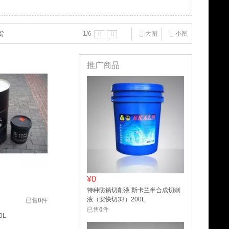
货
1
/6
大图
小图
推广商品
¥0
特种防锈切削液 斯卡兰半合成切削
液（安快切33）200L
已售
0
件
已售
0
件
0L