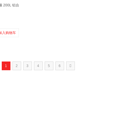
200L 铝合
加入购物车
1
2
3
4
5
6