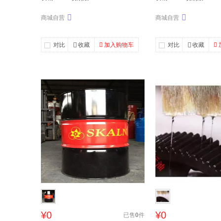
商城自营
商城自营
对比
收藏
加入购物车
对比
收藏
¥0
¥0
已售
0
件