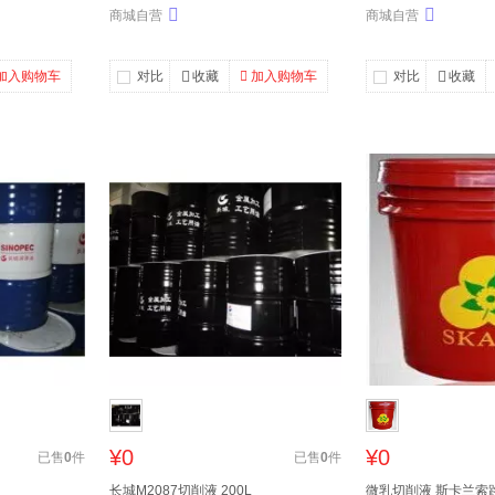
商城自营
商城自营
加入购物车
对比
收藏
加入购物车
对比
收藏
¥0
¥0
已售
0
件
已售
0
件
长城M2087切削液 200L
微乳切削液 斯卡兰索