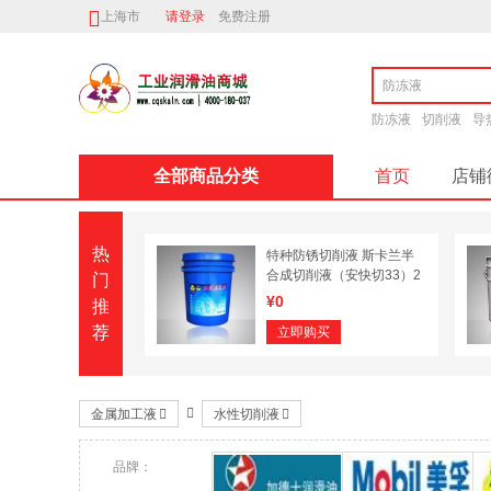
上海市
请登录
免费注册
防冻液
切削液
导
全部商品分类
首页
店铺
二硫化钼锂基
热
特种防锈切削液 斯卡兰半
合成切削液（安快切33）2
门
00L
¥0
推
荐
立即购买
金属加工液
水性切削液
品牌：