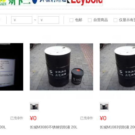
斯卡兰
长城
莱宝
包邮
自营商品
仅显示有
~
¥0
¥0
已售
0
件
已售
0
件
00L
长城M3080不锈钢切削液 20L
长城M1083切削液 20