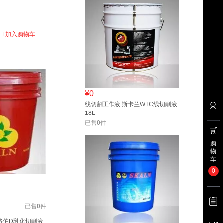
加入购物车
¥0
线切割工作液 斯卡兰WTC线切削液
18L
已售
0
件
购
物
车
0
已售
0
件
路伯D乳化切削液