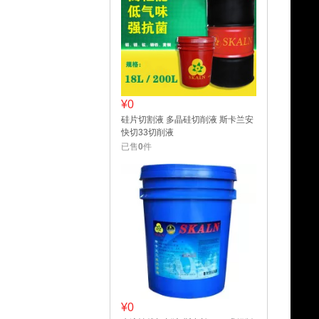
¥0
硅片切割液 多晶硅切削液 斯卡兰安
快切33切削液
已售
0
件
¥0