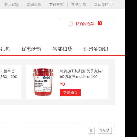
售后保障
购物流程
支付方式
常见问题
网站导航
0
我的购物车
礼包
优惠活动
智能扫货
润滑油知识
斯卡兰半合
铸铁加工切削液 美孚克特1
33）200
00切削液 mobilcut 100
¥0
立即购买
多选