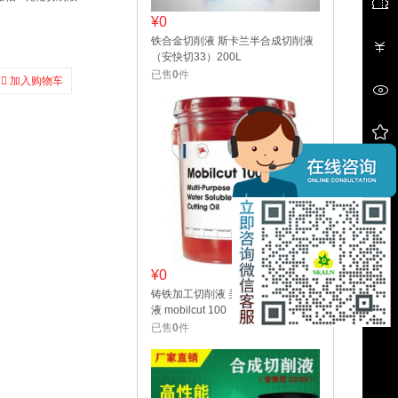
¥0
铁合金切削液 斯卡兰半合成切削液
（安快切33）200L
已售
0
件
加入购物车
¥0
铸铁加工切削液 美孚克特100切削
液 mobilcut 100
已售
0
件