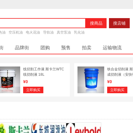
搜商品
搜店铺
热油
空压机油
电火花油
导轨油
真空泵油
乳化油
街
品牌街
团购
预售
拍卖
运输物流
润滑脂
线切割工作液 斯卡兰WTC
铁合金切削液 
线切削液 18L
成切削液（安快切
L
¥0
¥0
立即购买
立即购买