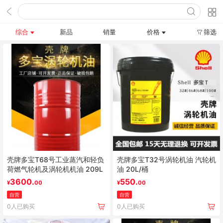
综合
新品
销量
价格
筛选
壳牌多宝T68号工业蒸汽和轻负
壳牌多宝T32号涡轮机油 汽轮机
荷燃气轮机及涡轮机机油 209L
油 20L/桶
3600.
550.
¥
00
¥
00
自营
自营
0人已购买
0人已购买