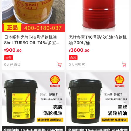
日本昭和壳牌T46号涡轮机油
壳牌多宝T46号涡轮机油 汽轮机
Shell TURBO OIL T46#多宝高
油 209L/桶
品质工业蒸汽/燃气涡轮机油
900.
3600.
¥
00
¥
00
20L
自营
自营
0人已购买
0人已购买