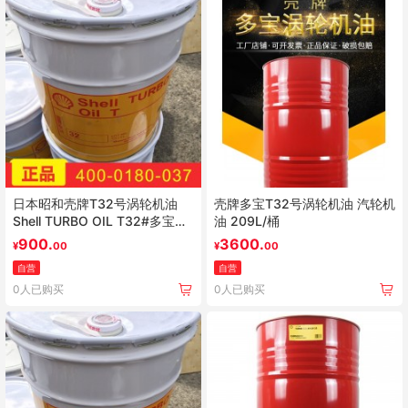
日本昭和壳牌T32号涡轮机油
壳牌多宝T32号涡轮机油 汽轮机
Shell TURBO OIL T32#多宝工
油 209L/桶
业蒸汽/燃气涡轮机油 20L
900.
3600.
¥
00
¥
00
自营
自营
0人已购买
0人已购买