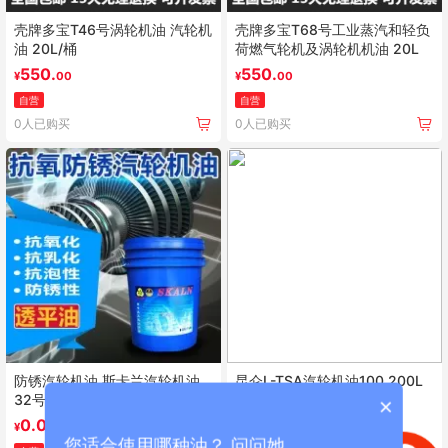
壳牌多宝T46号涡轮机油 汽轮机
壳牌多宝T68号工业蒸汽和轻负
油 20L/桶
荷燃气轮机及涡轮机机油 20L
550.
550.
¥
00
¥
00
自营
自营
0人已购买
0人已购买
防锈汽轮机油 斯卡兰汽轮机油
昆仑L-TSA汽轮机油100 200L
32号 18L
×
0.00
0.00
¥
¥
您适合使用哪种油？ 问问她