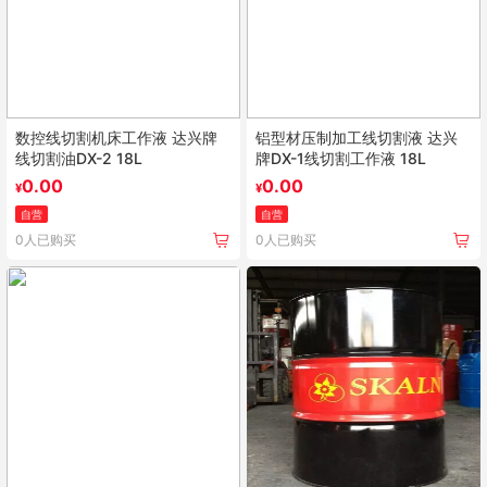
数控线切割机床工作液 达兴牌
铝型材压制加工线切割液 达兴
线切割油DX-2 18L
牌DX-1线切割工作液 18L
0.00
0.00
¥
¥
自营
自营
0人已购买
0人已购买