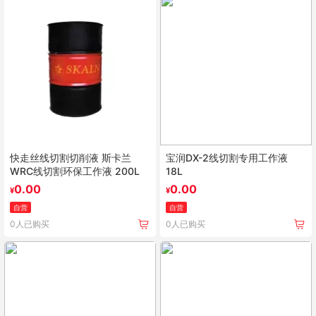
快走丝线切割切削液 斯卡兰
宝润DX-2线切割专用工作液
WRC线切割环保工作液 200L
18L
0.00
0.00
¥
¥
自营
自营
0人已购买
0人已购买