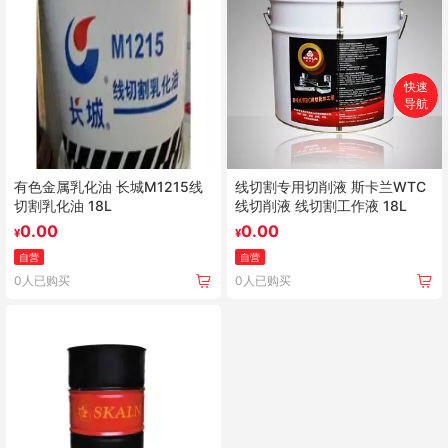
快速
导航
首页
搜索
有色金属乳化油 长城M1215线
线切割专用切削液 斯卡兰WTC
切割乳化油 18L
线切削液 线切割工作液 18L
分类
0.00
0.00
¥
¥
购物车
自营
自营
0人已购买
0人已购买
个人中心